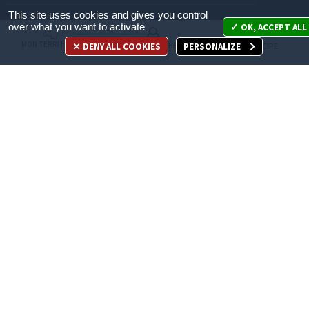
This site uses cookies and gives you control
Mon territoire
over what you want to activate
OK, ACCEPT ALL
MON TERRITOIRE
DENY ALL COOKIES
PERSONALIZE
MES DÉMARCHES
JE PARTICIPE
Mes démarches
Je participe
Appelez-nous
en cliquant ici
ACCÈS DIRECT
Recrutement
Espace Presse
Marchés publics