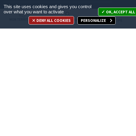
This site uses cookies and gives you control
Mon territoire
over what you want to activate
OK, ACCEPT ALL
MON TERRITOIRE
DENY ALL COOKIES
PERSONALIZE
MES DÉMARCHES
JE PARTICIPE
Mes démarches
Je participe
Appelez-nous
en cliquant ici
ACCÈS DIRECT
Recrutement
Espace Presse
Marchés publics