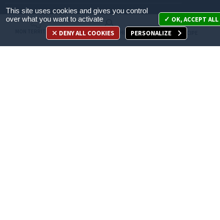
This site uses cookies and gives you control
Mon territoire
over what you want to activate
OK, ACCEPT ALL
MON TERRITOIRE
DENY ALL COOKIES
PERSONALIZE
MES DÉMARCHES
JE PARTICIPE
Mes démarches
Je participe
Appelez-nous
en cliquant ici
ACCÈS DIRECT
Recrutement
Espace Presse
Marchés publics