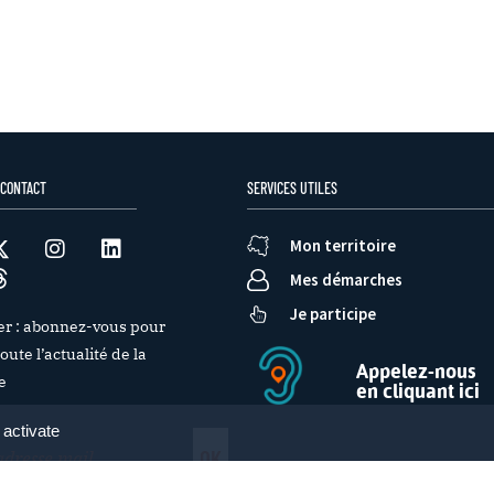
 CONTACT
SERVICES UTILES
Mon territoire
Mes démarches
Je participe
er : abonnez-vous pour
oute l’actualité de la
Appelez-nous
e
en cliquant ici
 activate