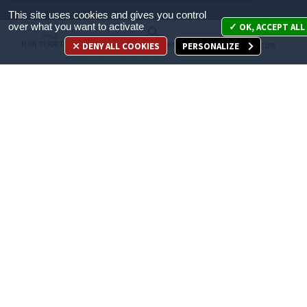
This site uses cookies and gives you control
Mon territoire
over what you want to activate
OK, ACCEPT ALL
MON TERRITOIRE
DENY ALL COOKIES
PERSONALIZE
MES DÉMARCHES
JE PARTICIPE
Mes démarches
Je participe
Appelez-nous
en cliquant ici
ACCÈS DIRECT
Recrutement
Espace Presse
Marchés publics