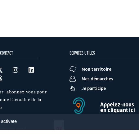
 CONTACT
SERVICES UTILES
Mon territoire
Mes démarches
Je participe
er : abonnez-vous pour
oute l’actualité de la
Appelez-nous
e
en cliquant ici
 activate