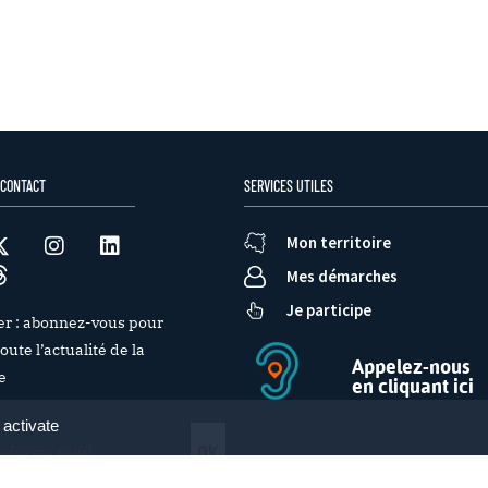
 CONTACT
SERVICES UTILES
Mon territoire
Mes démarches
Je participe
er : abonnez-vous pour
oute l’actualité de la
Appelez-nous
e
en cliquant ici
 activate