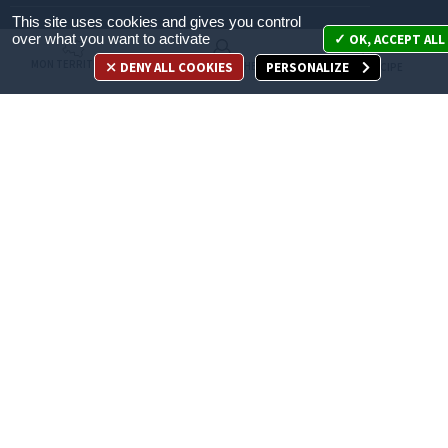
This site uses cookies and gives you control
Mon territoire
over what you want to activate
OK, ACCEPT ALL
MON TERRITOIRE
DENY ALL COOKIES
PERSONALIZE
MES DÉMARCHES
JE PARTICIPE
Mes démarches
Je participe
Appelez-nous
en cliquant ici
ACCÈS DIRECT
Recrutement
Espace Presse
Marchés publics