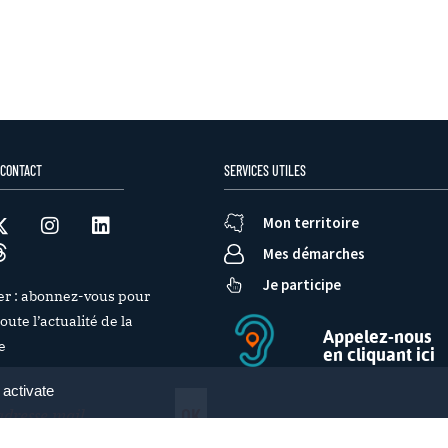
 CONTACT
SERVICES UTILES
Mon territoire
Mes démarches
Je participe
er : abonnez-vous pour
oute l’actualité de la
Appelez-nous
e
en cliquant ici
 activate