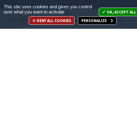
This site uses cookies and gives you control
Mon territoire
over what you want to activate
OK, ACCEPT ALL
MON TERRITOIRE
DENY ALL COOKIES
PERSONALIZE
MES DÉMARCHES
JE PARTICIPE
Mes démarches
Je participe
Appelez-nous
en cliquant ici
ACCÈS DIRECT
Recrutement
Espace Presse
Marchés publics