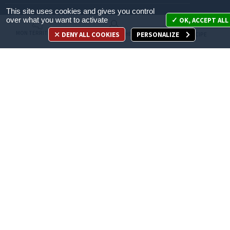
This site uses cookies and gives you control
Mon territoire
over what you want to activate
OK, ACCEPT ALL
MON TERRITOIRE
DENY ALL COOKIES
PERSONALIZE
MES DÉMARCHES
JE PARTICIPE
Mes démarches
Je participe
Appelez-nous
en cliquant ici
ACCÈS DIRECT
Recrutement
Espace Presse
Marchés publics