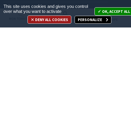
This site uses cookies and gives you control
Mon territoire
over what you want to activate
OK, ACCEPT ALL
MON TERRITOIRE
DENY ALL COOKIES
PERSONALIZE
MES DÉMARCHES
JE PARTICIPE
Mes démarches
Je participe
Appelez-nous
en cliquant ici
ACCÈS DIRECT
Recrutement
Espace Presse
Marchés publics