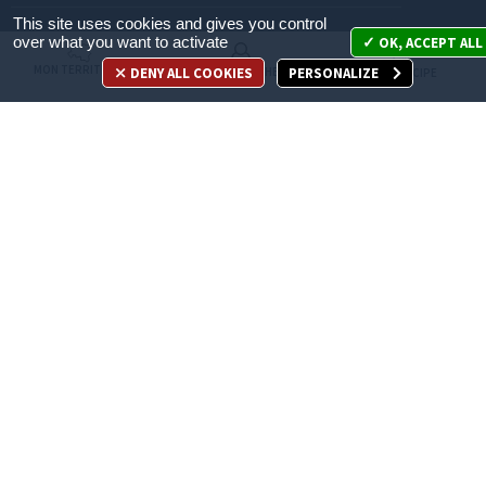
This site uses cookies and gives you control
Mon territoire
over what you want to activate
OK, ACCEPT ALL
MON TERRITOIRE
DENY ALL COOKIES
PERSONALIZE
MES DÉMARCHES
JE PARTICIPE
Mes démarches
Je participe
Appelez-nous
en cliquant ici
ACCÈS DIRECT
Recrutement
Espace Presse
Marchés publics