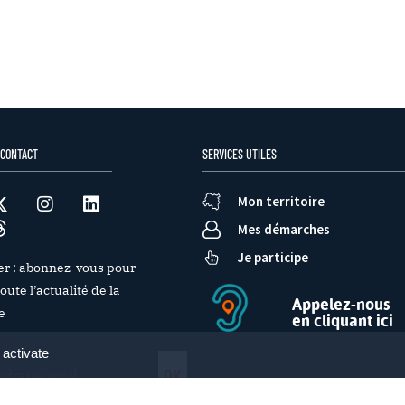
 CONTACT
SERVICES UTILES
Mon territoire
Mes démarches
Je participe
er : abonnez-vous pour
oute l’actualité de la
Appelez-nous
e
en cliquant ici
 activate