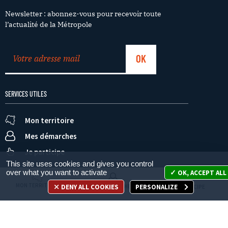
Newsletter : abonnez-vous pour recevoir toute
l’actualité de la Métropole
SERVICES UTILES
Mon territoire
Mes démarches
Je participe
This site uses cookies and gives you control
over what you want to activate
OK, ACCEPT ALL
MON TERRITOIRE
DENY ALL COOKIES
PERSONALIZE
MES DÉMARCHES
JE PARTICIPE
Appelez-nous
en cliquant ici