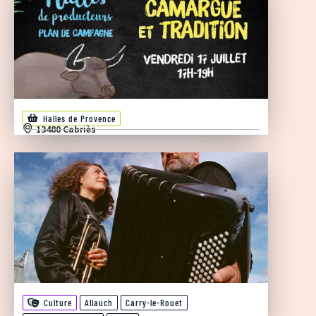
Halles de Provence
13480 Cabriès
Culture
Allauch
Carry-le-Rouet