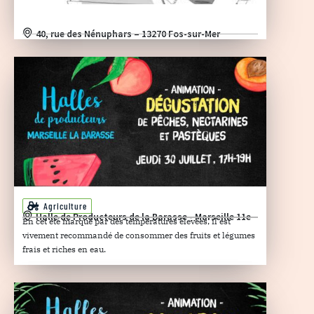
40, rue des Nénuphars – 13270 Fos-sur-Mer
Agriculture
Halle de Producteurs de la Barasse - Marseille 11e
En cet été marqué par des températures élevées, il est
vivement recommandé de consommer des fruits et légumes
frais et riches en eau.