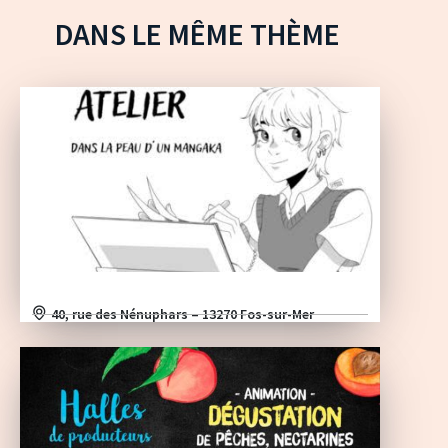
DANS LE MÊME THÈME
40, rue des Nénuphars – 13270 Fos-sur-Mer