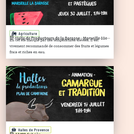
Agriculture
Halle de Producteurs de la Barasse - Marseille 11e
En cet été marqué par des températures élevées, il est
vivement recommandé de consommer des fruits et légumes
frais et riches en eau.
Halles de Provence