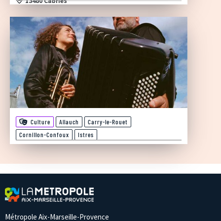
13480 Cabriès
Culture
Allauch
Carry-le-Rouet
Cornillon-Confoux
Istres
Métropole Aix-Marseille-Provence