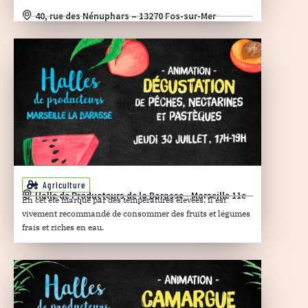
40, rue des Nénuphars – 13270 Fos-sur-Mer
Agriculture
Halle de Producteurs de la Barasse - Marseille 11e
En cet été marqué par des températures élevées, il est
vivement recommandé de consommer des fruits et légumes
frais et riches en eau.