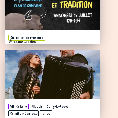
Halles de Provence
13480 Cabriès
Culture
Allauch
Carry-le-Rouet
Cornillon-Confoux
Istres