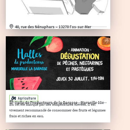
40, rue des Nénuphars – 13270 Fos-sur-Mer
Agriculture
Halle de Producteurs de la Barasse - Marseille 11e
En cet été marqué par des températures élevées, il est
vivement recommandé de consommer des fruits et légumes
frais et riches en eau.