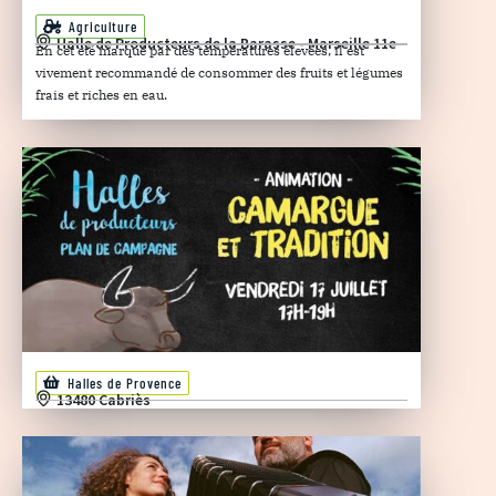
Agriculture
Halle de Producteurs de la Barasse - Marseille 11e
En cet été marqué par des températures élevées, il est
vivement recommandé de consommer des fruits et légumes
frais et riches en eau.
Halles de Provence
13480 Cabriès