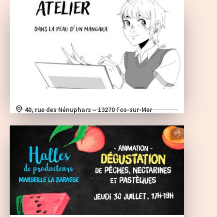
40, rue des Nénuphars – 13270 Fos-sur-Mer