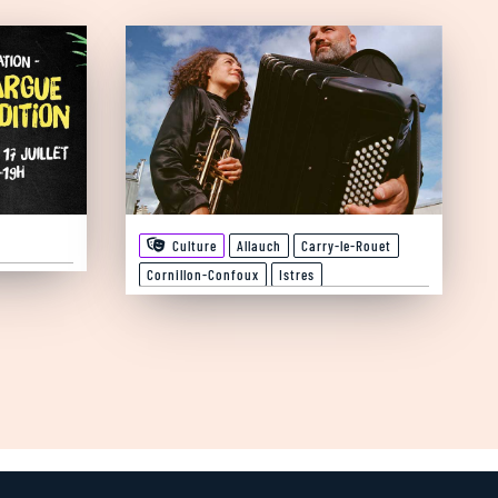
Culture
Allauch
Carry-le-Rouet
Cornillon-Confoux
Istres