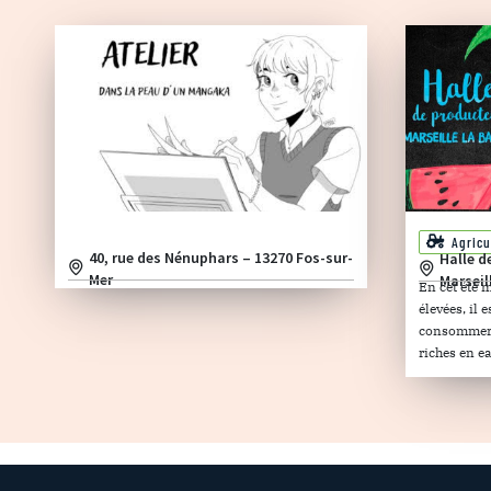
Agricu
40, rue des Nénuphars – 13270 Fos-sur-
Halle d
Mer
Marseil
En cet été 
élevées, il
consommer d
riches en ea