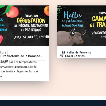
lture
Halles de Provence
e Producteurs de la Barasse -
13480 Cabriès
le 11e
marqué par des températures
 est vivement recommandé de
es fruits et légumes frais et
u.