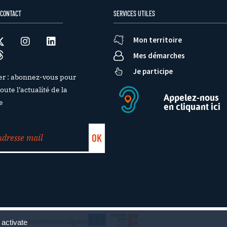
 CONTACT
SERVICES UTILES
Mon territoire
Mes démarches
Je participe
er : abonnez-vous pour
oute l’actualité de la
Appelez-nous
e
en cliquant ici
e des cookies
Mentions légales
 activate