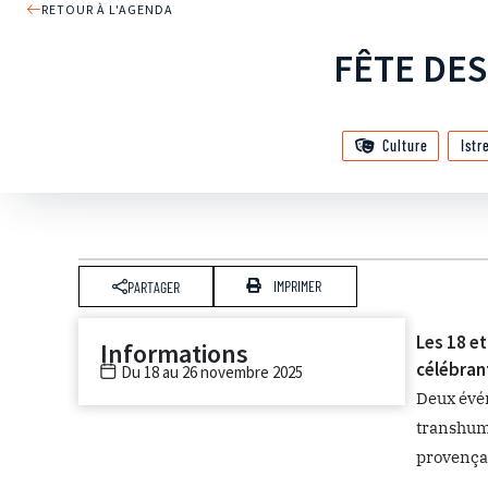
RETOUR À L'AGENDA
FÊTE DE
Culture
Istr
IMPRIMER
PARTAGER
Les 18 et
Informations
célébrant
Du 18 au 26 novembre 2025
Deux évén
transhuma
provençau