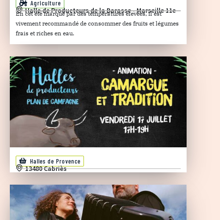
Agriculture
Halle de Producteurs de la Barasse - Marseille 11e
En cet été marqué par des températures élevées, il est
vivement recommandé de consommer des fruits et légumes
frais et riches en eau.
Halles de Provence
13480 Cabriès