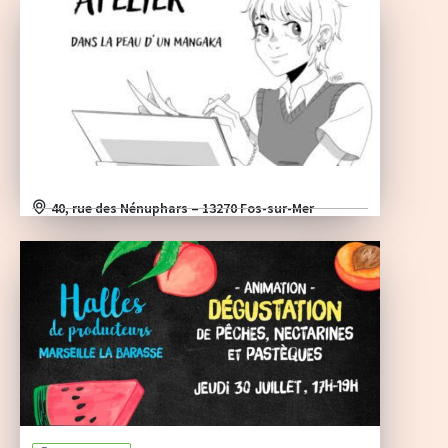
40, rue des Nénuphars – 13270 Fos-sur-Mer