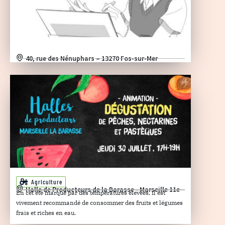
40, rue des Nénuphars – 13270 Fos-sur-Mer
Agriculture
Halle de Producteurs de la Barasse - Marseille 11e
En cet été marqué par des températures élevées, il est
vivement recommandé de consommer des fruits et légumes
frais et riches en eau.