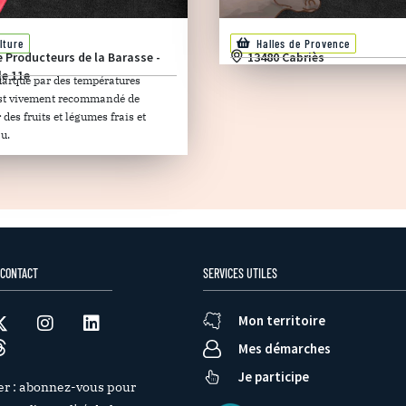
lture
Halles de Provence
e Producteurs de la Barasse -
13480 Cabriès
le 11e
marqué par des températures
 est vivement recommandé de
es fruits et légumes frais et
u.
 CONTACT
SERVICES UTILES
Mon territoire
Mes démarches
Je participe
er : abonnez-vous pour