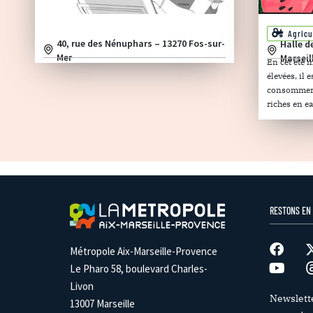
Agricu
40, rue des Nénuphars – 13270 Fos-sur-
Halle d
Mer
Marseil
En cet été 
élevées, il
consommer d
riches en ea
RESTONS EN
Métropole Aix-Marseille-Provence
Le Pharo 58, boulevard Charles-
Livon
Newslett
13007 Marseille