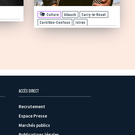
Culture
Allauch
Carry-le-Rouet
Cornillon-Confoux
Istres
ACCÈS DIRECT
Recrutement
Espace Presse
Marchés publics
Publications légales