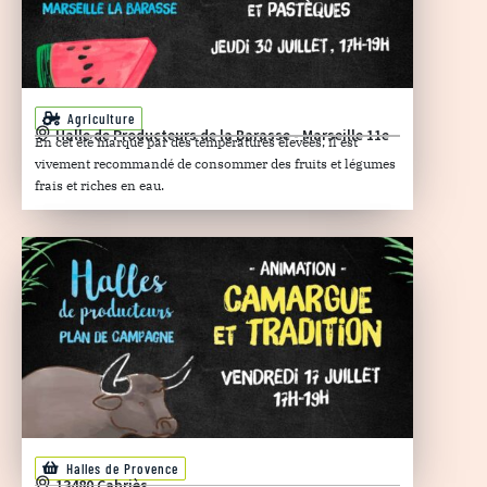
Agriculture
Halle de Producteurs de la Barasse - Marseille 11e
En cet été marqué par des températures élevées, il est
vivement recommandé de consommer des fruits et légumes
frais et riches en eau.
Halles de Provence
13480 Cabriès