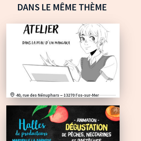
DANS LE MÊME THÈME
40, rue des Nénuphars – 13270 Fos-sur-Mer