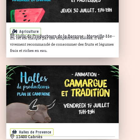
Agriculture
Halle de Producteurs de la Barasse - Marseille 11e
En cet été marqué par des températures élevées, il est
vivement recommandé de consommer des fruits et légumes
frais et riches en eau.
Halles de Provence
13480 Cabriès