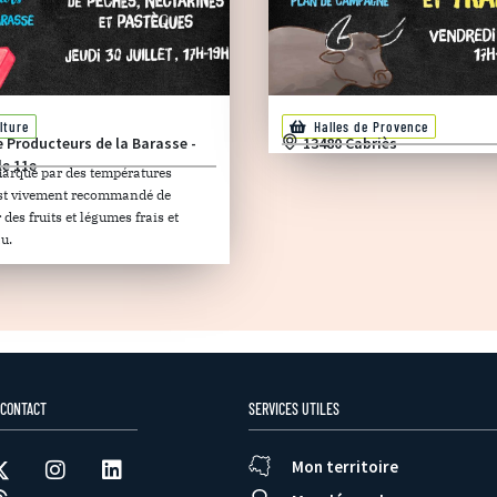
lture
Halles de Provence
e Producteurs de la Barasse -
13480 Cabriès
le 11e
marqué par des températures
 est vivement recommandé de
es fruits et légumes frais et
u.
 CONTACT
SERVICES UTILES
Mon territoire