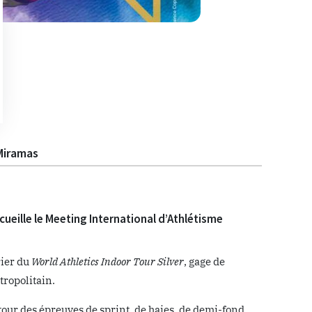
Miramas
cueille le Meeting International d’Athlétisme
rier du
World Athletics Indoor Tour Silver
, gage de
tropolitain.
tour des épreuves de sprint, de haies, de demi-fond,