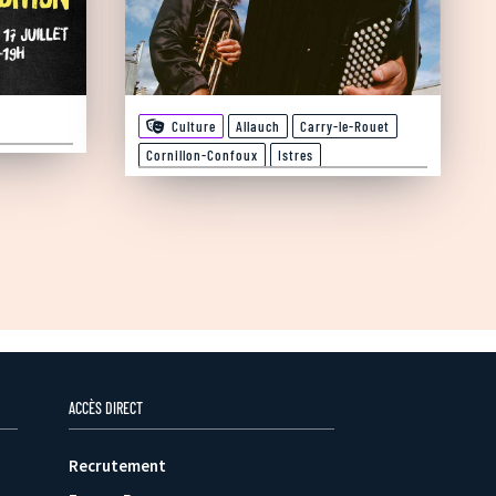
Culture
Allauch
Carry-le-Rouet
Cornillon-Confoux
Istres
ACCÈS DIRECT
Recrutement