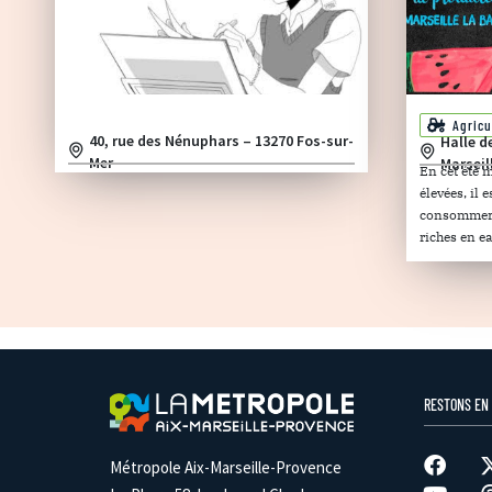
Agricu
40, rue des Nénuphars – 13270 Fos-sur-
Halle d
Mer
Marseil
En cet été 
élevées, il
consommer d
riches en ea
RESTONS EN
Métropole Aix-Marseille-Provence