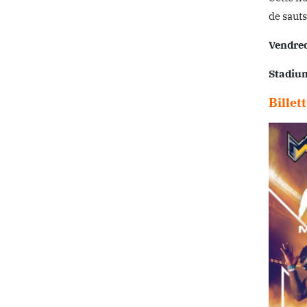
de sauts
Vendred
Stadiu
Billet