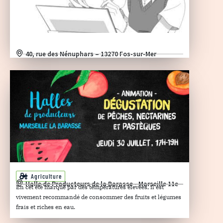
40, rue des Nénuphars – 13270 Fos-sur-Mer
Agriculture
Halle de Producteurs de la Barasse - Marseille 11e
En cet été marqué par des températures élevées, il est
vivement recommandé de consommer des fruits et légumes
frais et riches en eau.