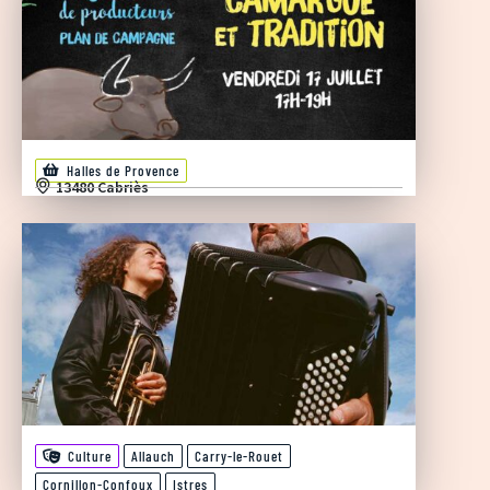
Halles de Provence
13480 Cabriès
Culture
Allauch
Carry-le-Rouet
Cornillon-Confoux
Istres