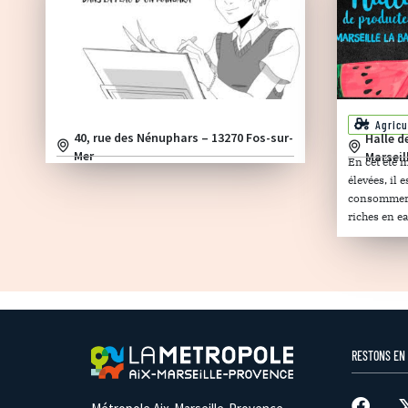
Agricu
40, rue des Nénuphars – 13270 Fos-sur-
Halle d
Mer
Marseil
En cet été 
élevées, il
consommer d
riches en ea
RESTONS EN