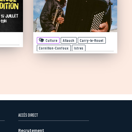
Culture
Allauch
Carry-le-Rouet
Cornillon-Confoux
Istres
ACCÈS DIRECT
Recrutement