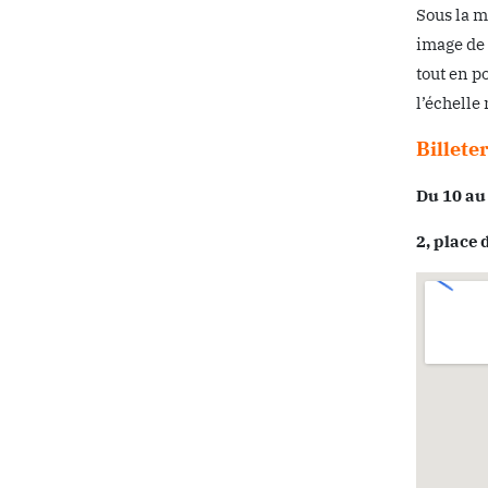
Sous la 
image de 
tout en p
l’échelle
Billete
Du 10 au
2, place 