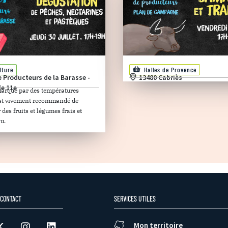
lture
Halles de Provence
e Producteurs de la Barasse -
13480 Cabriès
le 11e
marqué par des températures
 est vivement recommandé de
es fruits et légumes frais et
u.
 CONTACT
SERVICES UTILES
Mon territoire