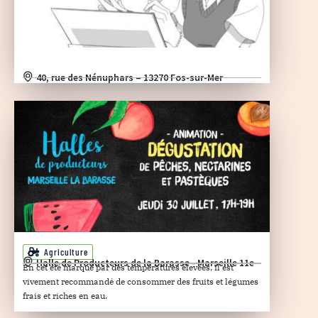
40, rue des Nénuphars – 13270 Fos-sur-Mer
Agriculture
Halle de Producteurs de la Barasse - Marseille 11e
En cet été marqué par des températures élevées, il est
vivement recommandé de consommer des fruits et légumes
frais et riches en eau.