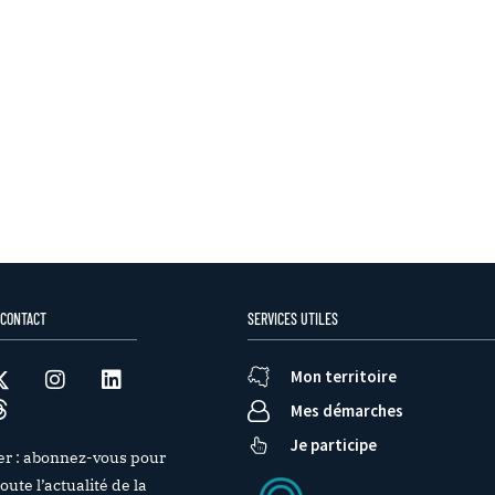
 CONTACT
SERVICES UTILES
Mon territoire
Mes démarches
Je participe
er : abonnez-vous pour
oute l’actualité de la