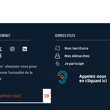
 CONTACT
SERVICES UTILES
Mon territoire
Mes démarches
Je participe
er : abonnez-vous pour
oute l’actualité de la
Appelez-nous
e
en cliquant ici