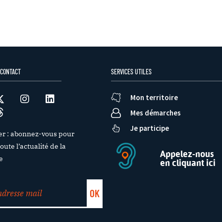
 CONTACT
SERVICES UTILES
Mon territoire
Mes démarches
Je participe
er : abonnez-vous pour
oute l’actualité de la
Appelez-nous
e
en cliquant ici