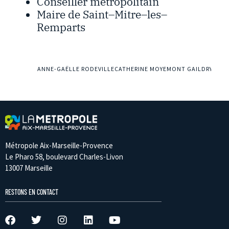
Conseiller métropolitain
Maire de Saint
–
Mitre
–
les
–
Remparts
ANNE-GAËLLE RODEVILLE
CATHERINE MOYEMONT GAILDRY
Métropole Aix-Marseille-Provence
Le Pharo 58, boulevard Charles-Livon
13007 Marseille
RESTONS EN CONTACT