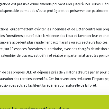
gations est passible d’une amende pouvant aller jusqu’à 1500 euros. Déb
 indispensable permet de s’auto-protéger et de préserver son patrimoine
ctions, qui permettent d’éviter les incendies et de lutter contre leur pr
es forestières pour réduire la violence des feux et favoriser leur extinc
pompiers accèdent plus rapidement aux massifs ou aux secteurs habités,
, sur 19 espaces forestiers du territoire, avec des chargés de mission 
calendrier de travaux est défini et réalisé en partenariat avec les pomp
ion de ces propres OLD et dépense près de 2 millions d’euros par an pour 
stauration des terrains incendiés. Ces interventions réduisent l’impact pa
osion des sols et facilitent la régénération naturelle de la forêt.