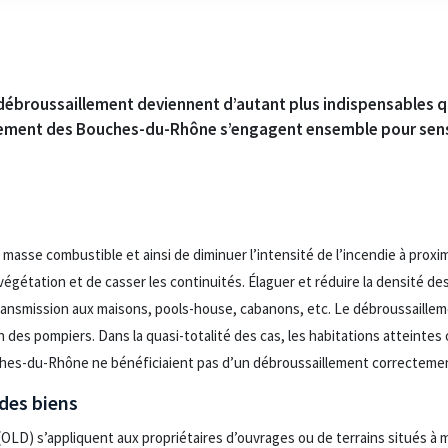
 débroussaillement deviennent d’autant plus indispensables q
tement des Bouches-du-Rhône s’engagent ensemble pour sensib
 masse combustible et ainsi de diminuer l’intensité de l’incendie à proxim
végétation et de casser les continuités. Élaguer et réduire la densité des
 transmission aux maisons, pools-house, cabanons, etc. Le débroussaille
on des pompiers. Dans la quasi-totalité des cas, les habitations atteintes 
hes-du-Rhône ne bénéficiaient pas d’un débroussaillement correctement
 des biens
(OLD) s’appliquent aux propriétaires d’ouvrages ou de terrains situés à