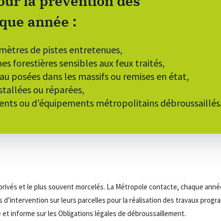
our la prévention des
que année :
omètres de pistes entretenues,
es forestières sensibles aux feux traités,
eau posées dans les massifs ou remises en état,
nstallées ou réparées,
ments ou d’équipements métropolitains débroussaillés
 privés et le plus souvent morcelés. La Métropole contacte, chaque année,
s d’intervention sur leurs parcelles pour la réalisation des travaux prog
lise et informe sur les Obligations légales de débroussaillement.