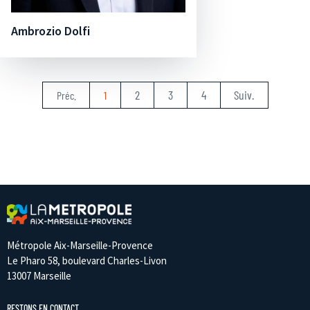
Ambrozio Dolfi
2
3
4
Suiv.
Préc.
1
Métropole Aix-Marseille-Provence
Le Pharo 58, boulevard Charles-Livon
13007 Marseille
RESTONS EN CONTACT