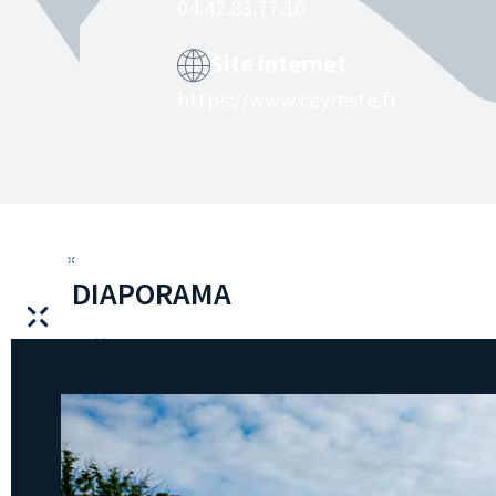
04.42.83.77.10
Site internet
https://www.ceyreste.fr
DIAPORAMA