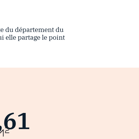
te du département du
i elle partage le point
,61
2
m