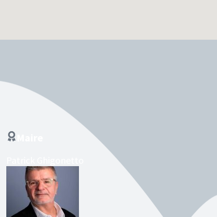
Maire
Patrick Ghigonetto