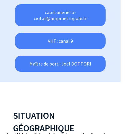
capitainerie.la-
ciotat@ampmetropole.fr
VHF : canal 9
Maître de port : Joël DOTTORI
SITUATION
GÉOGRAPHIQUE