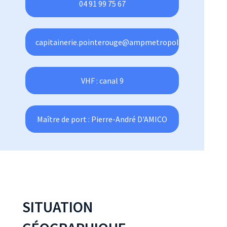
04 91 99 75 67
capitainerie.pointerouge@ampmetropole.fr
VHF : canal 9
Maître de port : Pierre-André D'AMICO
SITUATION