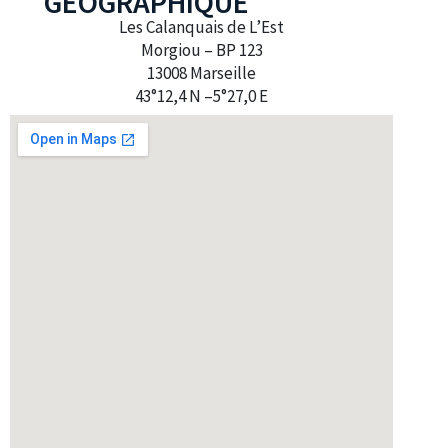
GÉOGRAPHIQUE
Les Calanquais de L’Est
Morgiou – BP 123
13008 Marseille
43°12,4 N –5°27,0 E