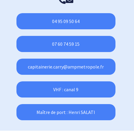
04 95 09 50 64
07 60 74 59 15
capitainerie.carry@ampmetropole.fr
VHF : canal 9
Maître de port : Henri SALATI