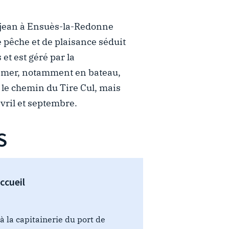
éjean à Ensuès-la-Redonne
e pêche et de plaisance séduit
et est géré par la
la mer, notamment en bateau,
a le chemin du Tire Cul, mais
vril et septembre.
S
ccueil
à la capitainerie du port de