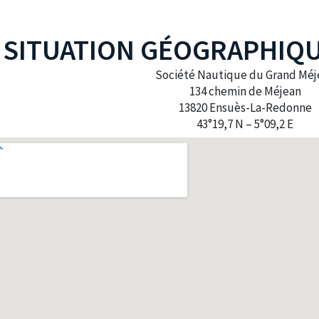
SITUATION GÉOGRAPHIQ
Société Nautique du Grand Méj
134 chemin de Méjean
13820 Ensuès-La-Redonne
43°19,7 N – 5°09,2 E