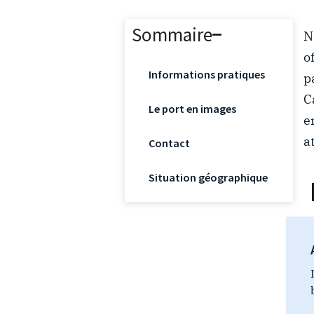
Sommaire
N
o
Informations pratiques
p
C
Le port en images
e
a
Contact
Situation géographique