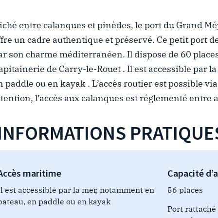
iché entre calanques et pinèdes, le port du Grand M
ffre un cadre authentique et préservé. Ce petit port d
ar son charme méditerranéen. Il
dispose de 60 places 
apitainerie de Carry-le-Rouet
.
Il est accessible par 
n paddle ou en kayak
.
L’accès routier est possible vi
ttention, l’accès aux calanques est réglementé entre a
INFORMATIONS PRATIQUE
Accès maritime
Capacité d’a
Il est accessible par la mer, notamment en
56 places
bateau, en paddle ou en kayak
Port rattaché 