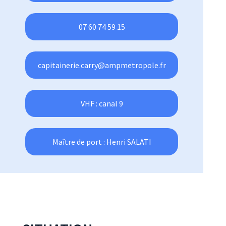
07 60 74 59 15
capitainerie.carry@ampmetropole.fr
VHF : canal 9
Maître de port : Henri SALATI