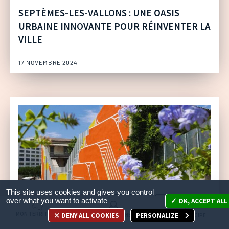
SEPTÈMES-LES-VALLONS : UNE OASIS
URBAINE INNOVANTE POUR RÉINVENTER LA
VILLE
17 NOVEMBRE 2024
This site uses cookies and gives you control
Renouvellement urbain
Marseille 1er
Métropole
over what you want to activate
OK, ACCEPT ALL
MON TERRITOIRE
DENY ALL COOKIES
PERSONALIZE
MES DÉMARCHES
JE PARTICIPE
LA GARE ROUTIÈRE MARSEILLE SAINT-