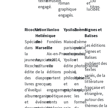
texte
diffusion.
130
roman
et
engagé.
titres.
graphique
lucides.
engagés.
Ricochet
Union
Vanloo
Ypsilon
Zoème
Signes et
Hellénique
Balises
Spécialisé
de
Fondées
Maison
Zoème
Les éditions
dans
Marseille
à
parisienne
publie
Signes et
la
Aix‑en‑Provence
audacieuse,
poésie
Balises
jeunesse,
Association
en 2014,
Ypsilon
et
publient des
Ricochet
culturelle
ces
édite
photographie
textes
édite
de la
éditions
poésie,
à
variés, de la
des
diaspora
portent
philosophie
Marseille,
littérature
livres
grecque,
un
et
en
française et
d’éveil,
qui
engagement
graphisme,
explorant
étrangère,
albums
organise
poétique
avec
les
autour des
et
événements
et
un
formes
thèmes de la