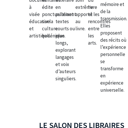
documentaires
et
littéraire
soin
du
mémoire et
à
édite
en
extrême
livre
de la
visée
ponctuellement
publiant
apporté
et les
transmission.
éducative
sur la
textes
au
rencontres
Elles
et
culture
courts ou
livre.
entre
proposent
artistique.
hellénique.
plus
les
des récits où
longs,
arts.
l’expérience
explorant
personnelle
langages
se
et voix
transforme
d’auteurs
en
singuliers.
expérience
universelle.
LE SALON DES LIBRAIRES