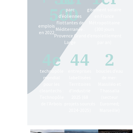
500
parc
gisement solaire
d’éoliennes
en France
flottantes de
Métropolitaine
emplois
Méditerranée :
(300 jours
en 2022
Provence Grand
d’ensoleillement
Large
par an)
4
e
44
2
technopôle
entreprises
boucles d’eau
mondial
labellisées
de mer :
pour les
Territoires
Massiléo et
cleantechs :
d’industrie
Thassalia
Technopôle
2025 (68
(secteur
de l'Arbois
projets sourcés
Euromed;
2024-2025)
Marseille)