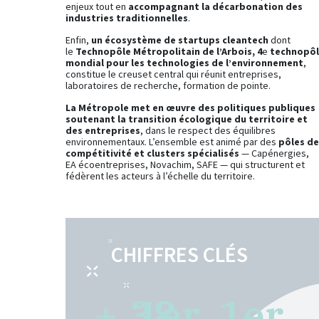
enjeux tout en
accompagnant la décarbonation des
industries traditionnelles
.
Enfin,
un écosystème de startups cleantech
dont
le
Technopôle Métropolitain de l’Arbois, 4
e
technopôl
mondial pour les technologies de l’environnement
,
constitue le creuset central qui réunit entreprises,
laboratoires de recherche, formation de pointe.
La Métropole met en œuvre des politiques publiques
soutenant la transition écologique du territoire et
des entreprises
, dans le respect des équilibres
environnementaux. L’ensemble est animé par des
pôles de
compétitivité et clusters spécialisés
— Capénergies,
EA écoentreprises, Novachim, SAFE — qui structurent et
fédèrent les acteurs à l’échelle du territoire.
CHIFFRES CLÉS
+
38
1
er
1
er