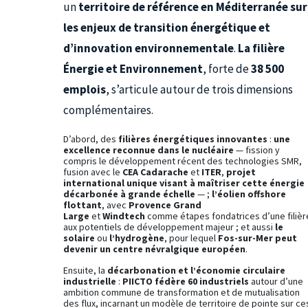
un
territoire de référence en Méditerranée sur
les enjeux de transition énergétique et
d’innovation environnementale
.
La filière
Énergie et Environnement
, forte de
38 500
emplois
, s’articule autour de trois dimensions
complémentaires.
D’abord, des
filières énergétiques innovantes
:
une
excellence reconnue dans le nucléaire
— fission y
compris le développement récent des technologies SMR,
fusion avec le
CEA Cadarache
et
ITER
,
projet
international
unique visant à maîtriser cette énergie
décarbonée à grande échelle
— ;
l’éolien offshore
flottant
, avec
Provence Grand
Large
et
Windtech
comme étapes fondatrices d’une filièr
aux potentiels de développement majeur ; et aussi
le
solaire
ou
l’hydrogène
, pour lequel
Fos-sur-Mer peut
devenir un centre névralgique européen
.
Ensuite, la
décarbonation et l’économie circulaire
industrielle
:
PIICTO fédère 60 industriels
autour d’une
ambition commune de transformation et de mutualisation
des flux, incarnant un modèle de territoire de pointe sur ce