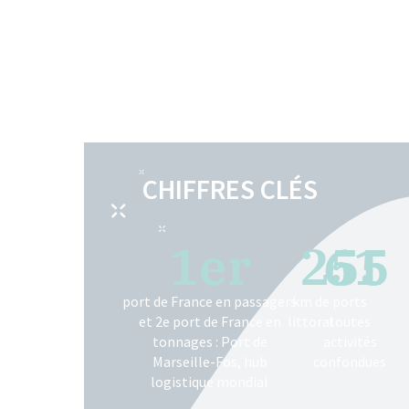
CHIFFRES CLÉS
1
er
255
61
port de France en passagers
km de
ports
et 2e port de France en
littoral
toutes
tonnages : Port de
activités
Marseille-Fos, hub
confondues
logistique mondial