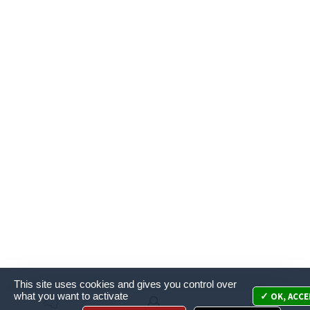
This site uses cookies and gives you control over
what you want to activate
OK, ACCE