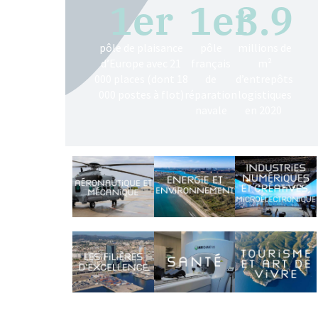
1
er
1
er
3.9
pôle de plaisance
pôle
millions de
d’Europe avec 21
français
m²
000 places (dont 18
de
d’entrepôts
000 postes à flot)
réparation
logistiques
navale
en 2020