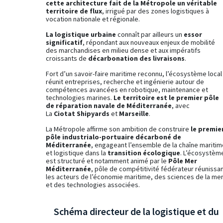
cette architecture fait de la Métropole un véritable
territoire de flux
, irrigué par des zones logistiques à
vocation nationale et régionale.
La logistique urbaine
connaît par ailleurs un
essor
significatif
, répondant aux nouveaux enjeux de mobilité
des marchandises en milieu dense et aux impératifs
croissants de
décarbonation des livraisons
.
Fort d’un savoir-faire maritime reconnu, l’écosystème local
réunit entreprises, recherche et ingénierie autour de
compétences avancées en robotique, maintenance et
technologies marines.
Le territoire est le premier pôle
de réparation navale de Méditerranée
, avec
La
Ciotat Shipyards
et
Marseille
.
La Métropole affirme son ambition de construire
le premie
pôle industrialo-portuaire décarboné de
Méditerranée
, engageant l’ensemble de la chaîne maritim
et logistique dans la
transition écologique
. L’écosystèm
est structuré et notamment animé par le
Pôle Mer
Méditerranée
, pôle de compétitivité fédérateur réunissa
les acteurs de l’économie maritime, des sciences de la me
et des technologies associées.
Schéma directeur de la logistique et du