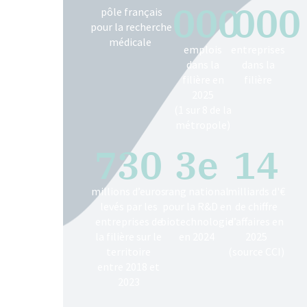
000
000
pôle français
pour la recherche
médicale
emplois
entreprises
dans la
dans la
filière en
filière
2025
(1 sur 8 de la
métropole)
730
3
e
14
millions d’euros
rang national
milliards d'€
levés par les
pour la R&D en
de chiffre
entreprises de
biotechnologie
d’affaires en
la filière sur le
en 2024
2025
territoire
(source CCI)
entre 2018 et
2023