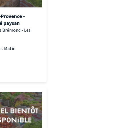
-Provence -
é paysan
s Brémond - Les
i : Matin