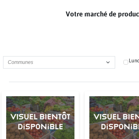
Votre marché de producte
Jour
Commune
Lun