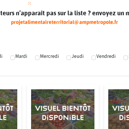
urs n’apparaît pas sur la liste ? envoyez un ma
projetalimentaireterritorial@ampmetropole.fr
s d'ouverture
di
Mardi
Mercredi
Jeudi
Vendredi