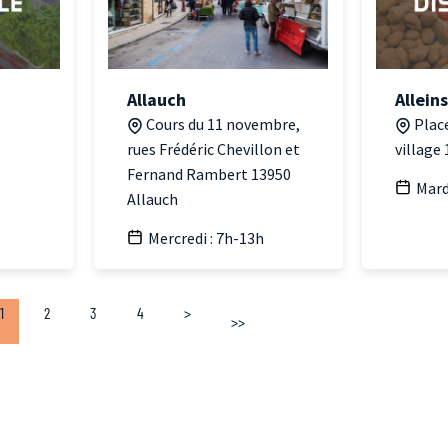
Allauch
Allein
Cours du 11 novembre,
Plac
rues Frédéric Chevillon et
village
Fernand Rambert 13950
Mard
Allauch
Mercredi : 7h-13h
1
2
3
4
>
>>