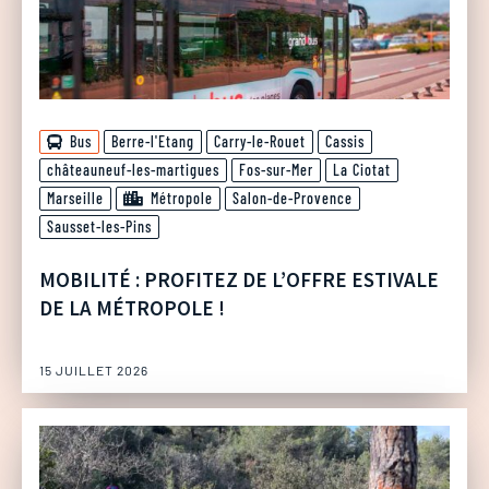
Bus
Berre-l'Etang
Carry-le-Rouet
Cassis
châteauneuf-les-martigues
Fos-sur-Mer
La Ciotat
Marseille
Métropole
Salon-de-Provence
Sausset-les-Pins
MOBILITÉ : PROFITEZ DE L’OFFRE ESTIVALE
DE LA MÉTROPOLE !
15 JUILLET 2026