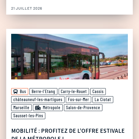
21 JUILLET 2026
Bus
Berre-l'Etang
Carry-le-Rouet
Cassis
châteauneuf-les-martigues
Fos-sur-Mer
La Ciotat
Marseille
Métropole
Salon-de-Provence
Sausset-les-Pins
MOBILITÉ : PROFITEZ DE L’OFFRE ESTIVALE
DE LA MÉTROPOLE !